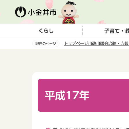
こ
の
ペ
ー
くらし
子育て・
ジ
の
トップページ
市政
市議会
広聴・広報
現在のページ
先
頭
本
で
文
す
こ
こ
か
ら
平成17年