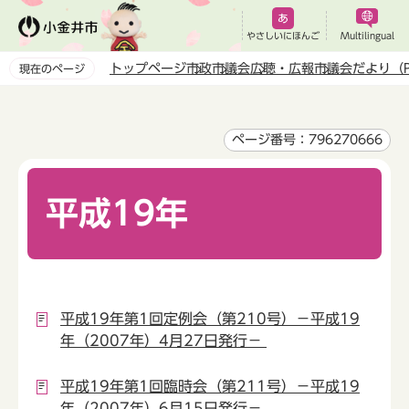
こ
の
やさしいにほんご
Multilingual
ペ
トップページ
市政
市議会
広聴・広報
市議会だより（P
現在のページ
ー
本
ジ
文
の
こ
ページ番号：796270666
先
こ
頭
か
で
平成19年
ら
す
平成19年第1回定例会（第210号）－平成19
年（2007年）4月27日発行－
平成19年第1回臨時会（第211号）－平成19
年（2007年）6月15日発行－