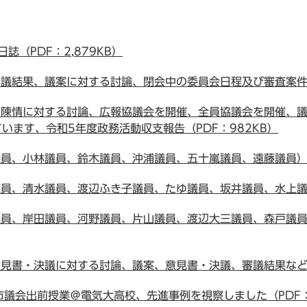
（PDF：2,879KB）
結果、議案に対する討論、閉会中の委員会日程及び審査案件（P
・陳情に対する討論、広報協議会を開催、全員協議会を開催、
います、令和5年度政務活動収支報告（PDF：982KB）
、小林議員、鈴木議員、沖浦議員、五十嵐議員、遠藤議員）（P
、清水議員、渡辺ふき子議員、たゆ議員、坂井議員、水上議員
員、岸田議員、河野議員、片山議員、渡辺大三議員、森戸議員
書・決議に対する討論、議案、意見書・決議、審議結果などを
議会出前授業＠電気大高校、先進事例を視察しました（PDF：1