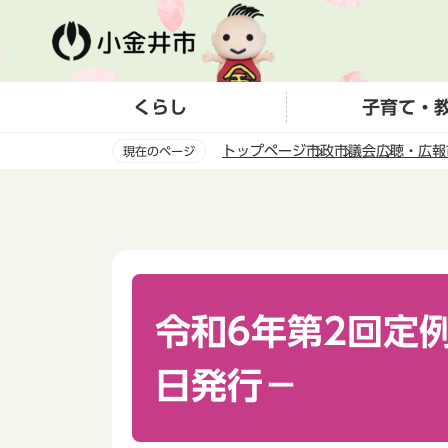
こ
の
ペ
ー
くらし
子育て・
ジ
の
トップページ
市政
市議会
広聴・広報
現在のページ
先
頭
本
で
文
す
こ
こ
か
ら
令和6年第2回定例
日発行－