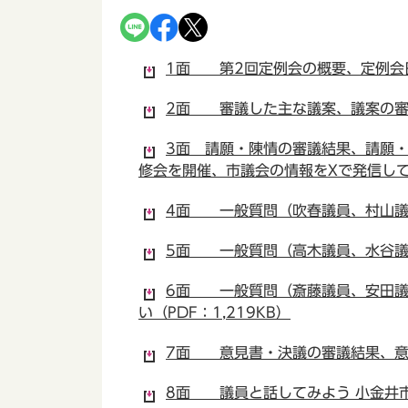
1面 第2回定例会の概要、定例会日誌
2面 審議した主な議案、議案の審議
3面 請願・陳情の審議結果、請願
修会を開催、市議会の情報をXで発信して
4面 一般質問（吹春議員、村山議員
5面 一般質問（高木議員、水谷議員
6面 一般質問（斎藤議員、安田議
い（PDF：1,219KB）
7面 意見書・決議の審議結果、意見
8面 議員と話してみよう 小金井市