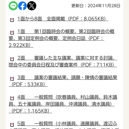
更新日：2024年11月28日
1面から8面 全面掲載（PDF：8,065KB）
1面 第1回臨時会の概要、第2回臨時会の概
要、第3回定例会の概要、定例会日誌（PDF：
2,922KB）
2面 審議した主な議案、議案に対する討論、
閉会中の委員会日程及び審査案件（PDF：711KB）
3面 議案の審議結果、請願・陳情の審議結果
（PDF：533KB）
4面 一般質問（吹春議員、村山議員、鈴木議
員、五十嵐議員、岸田議員、沖浦議員、清水議員）
（PDF：1,165KB）
5面 一般質問（小林議員、遠藤議員、渡辺ふ