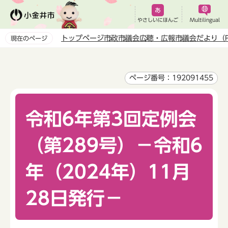
こ
の
やさしいにほんご
Multilingual
ペ
トップページ
市政
市議会
広聴・広報
市議会だより（P
現在のページ
ー
本
ジ
文
の
こ
ページ番号：192091455
先
こ
頭
か
で
令和6年第3回定例会
ら
す
（第289号）－令和6
年（2024年）11月
28日発行－