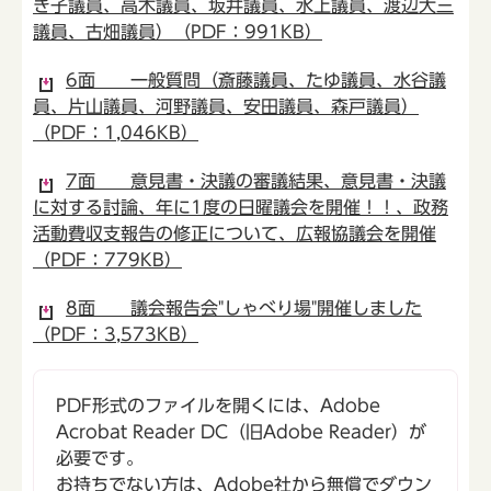
き子議員、高木議員、坂井議員、水上議員、渡辺大三
議員、古畑議員）（PDF：991KB）
6面 一般質問（斎藤議員、たゆ議員、水谷議
員、片山議員、河野議員、安田議員、森戸議員）
（PDF：1,046KB）
7面 意見書・決議の審議結果、意見書・決議
に対する討論、年に1度の日曜議会を開催！！、政務
活動費収支報告の修正について、広報協議会を開催
（PDF：779KB）
8面 議会報告会"しゃべり場"開催しました
（PDF：3,573KB）
PDF形式のファイルを開くには、Adobe
Acrobat Reader DC（旧Adobe Reader）が
必要です。
お持ちでない方は、Adobe社から無償でダウン