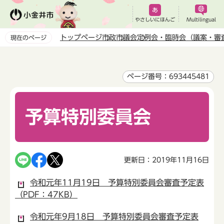
こ
の
やさしいにほんご
Multilingual
ペ
トップページ
市政
市議会
定例会・臨時会（議案・審
現在のページ
ー
本
ジ
文
の
こ
ページ番号：693445481
先
こ
頭
か
で
予算特別委員会
ら
す
更新日：2019年11月16日
令和元年11月19日 予算特別委員会審査予定表
（PDF：47KB）
令和元年9月18日 予算特別委員会審査予定表