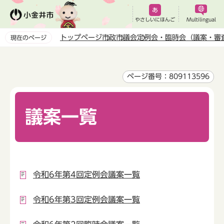
こ
の
やさしいにほんご
Multilingual
ペ
トップページ
市政
市議会
定例会・臨時会（議案・審
現在のページ
ー
本
ジ
文
の
こ
ページ番号：809113596
先
こ
頭
か
で
議案一覧
ら
す
令和6年第4回定例会議案一覧
令和6年第3回定例会議案一覧