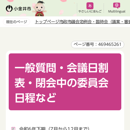
こ
の
やさしいにほんご
Multilingual
ペ
トップページ
市政
市議会
定例会・臨時会（議案・審
現在のページ
ー
本
ジ
文
の
こ
ページ番号：469465261
先
こ
頭
か
で
一般質問・会議日割
ら
す
表・閉会中の委員会
日程など
令和6年下期（7月から12月まで）