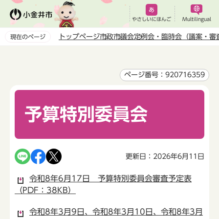
こ
の
やさしいにほんご
Multilingual
ペ
トップページ
市政
市議会
定例会・臨時会（議案・審
現在のページ
ー
本
ジ
文
の
こ
ページ番号：920716359
先
こ
頭
か
で
予算特別委員会
ら
す
更新日：2026年6月11日
令和8年6月17日 予算特別委員会審査予定表
（PDF：38KB）
令和8年3月9日、令和8年3月10日、令和8年3月