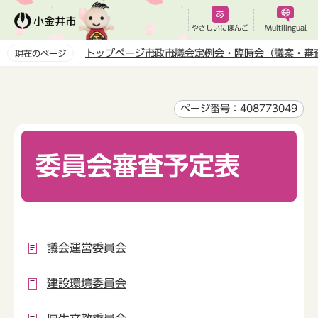
こ
の
やさしいにほんご
Multilingual
ペ
トップページ
市政
市議会
定例会・臨時会（議案・審
現在のページ
ー
本
ジ
文
の
こ
ページ番号：408773049
先
こ
頭
か
で
委員会審査予定表
ら
す
議会運営委員会
建設環境委員会