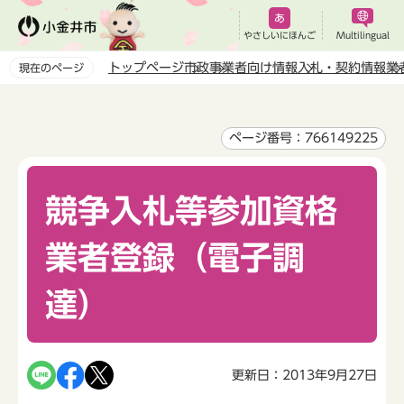
こ
の
やさしいにほんご
Multilingual
ペ
トップページ
市政
事業者向け情報
入札・契約情報
業
現在のページ
ー
本
ジ
文
の
こ
ページ番号：766149225
先
こ
頭
か
で
競争入札等参加資格
ら
す
業者登録（電子調
達）
更新日：2013年9月27日