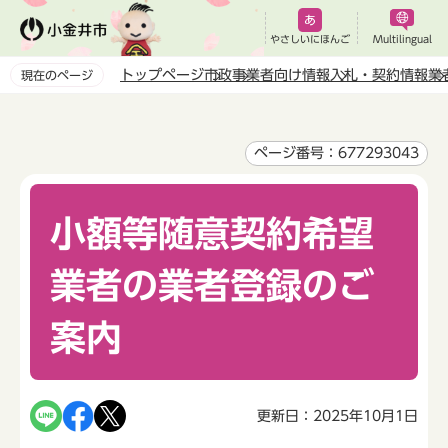
こ
の
やさしいにほんご
Multilingual
ペ
トップページ
市政
事業者向け情報
入札・契約情報
業
現在のページ
ー
本
ジ
文
の
こ
ページ番号：677293043
先
こ
頭
か
で
小額等随意契約希望
ら
す
業者の業者登録のご
案内
更新日：2025年10月1日