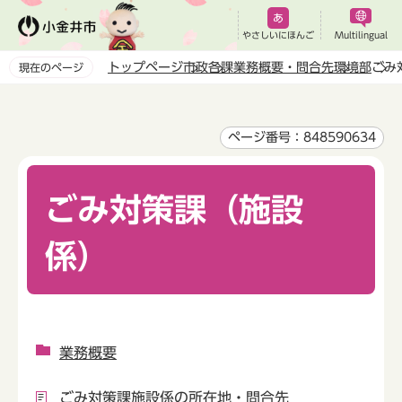
こ
の
やさしいにほんご
Multilingual
ペ
トップページ
市政
各課業務概要・問合先
環境部
ごみ
現在のページ
ー
本
ジ
文
の
こ
ページ番号：848590634
先
こ
頭
か
で
ごみ対策課（施設
ら
す
係）
業務概要
ごみ対策課施設係の所在地・問合先