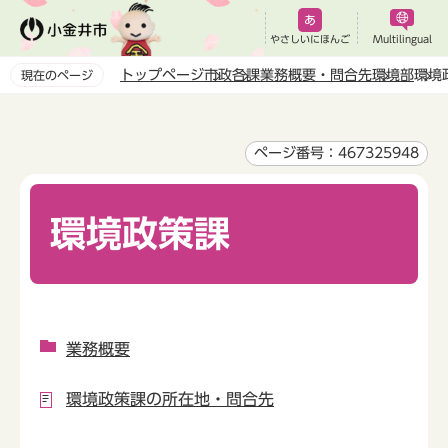
こ
の
やさしいにほんご
Multilingual
ペ
トップページ
市政
各課業務概要・問合先
環境部
環境
現在のページ
ー
本
ジ
文
の
こ
ページ番号：467325948
先
こ
頭
か
で
環境政策課
ら
す
業務概要
環境政策課の所在地・問合先