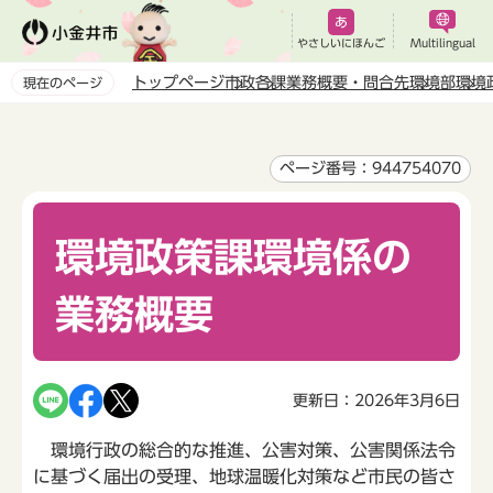
こ
の
やさしいにほんご
Multilingual
ペ
トップページ
市政
各課業務概要・問合先
環境部
環境
現在のページ
ー
本
ジ
文
の
こ
ページ番号：944754070
先
こ
頭
か
で
環境政策課環境係の
ら
す
業務概要
更新日：2026年3月6日
環境行政の総合的な推進、公害対策、公害関係法令
に基づく届出の受理、地球温暖化対策など市民の皆さ