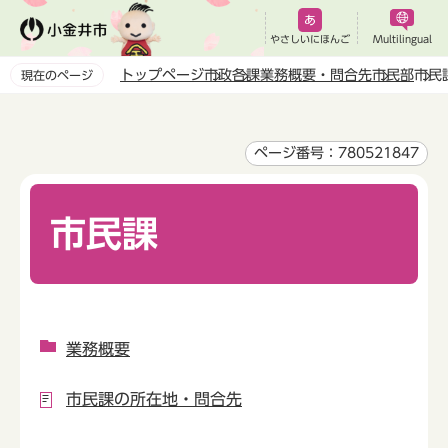
こ
の
やさしいにほんご
Multilingual
ペ
トップページ
市政
各課業務概要・問合先
市民部
市民
現在のページ
ー
本
ジ
文
の
こ
ページ番号：780521847
先
こ
頭
か
で
市民課
ら
す
業務概要
市民課の所在地・問合先