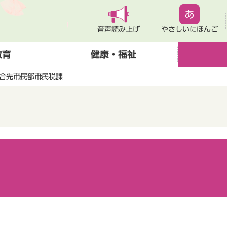
音声読み上げ
やさしいにほんご
教育
健康・福祉
合先
市民部
市民税課