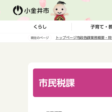
こ
の
ペ
ー
くらし
子育て・
ジ
の
トップページ
市政
各課業務概要・問
現在のページ
先
頭
本
で
文
す
こ
こ
か
ら
市民税課