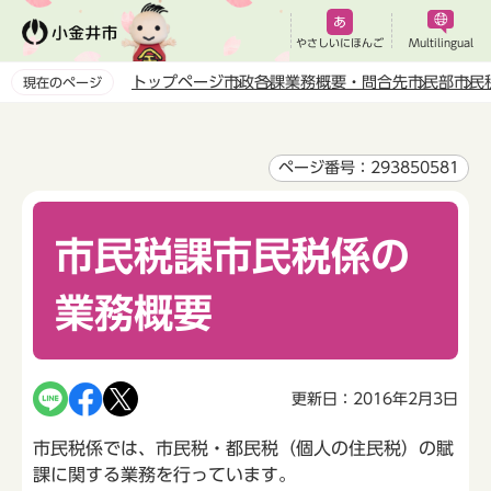
こ
の
やさしいにほんご
Multilingual
ペ
トップページ
市政
各課業務概要・問合先
市民部
市民
現在のページ
ー
本
ジ
文
の
こ
ページ番号：293850581
先
こ
頭
か
で
市民税課市民税係の
ら
す
業務概要
更新日：2016年2月3日
市民税係では、市民税・都民税（個人の住民税）の賦
課に関する業務を行っています。