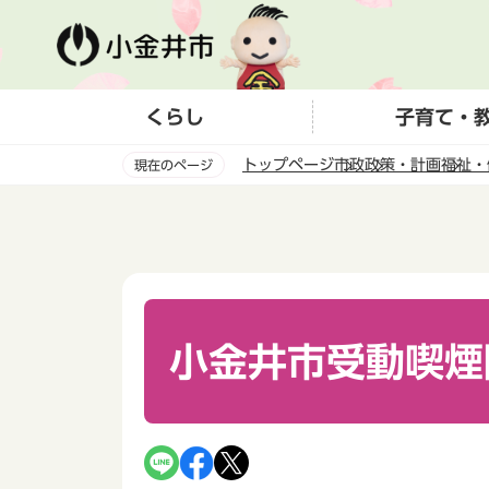
こ
の
ペ
ー
くらし
子育て・
ジ
の
トップページ
市政
政策・計画
福祉・
現在のページ
先
頭
本
で
文
す
こ
こ
か
ら
小金井市受動喫煙