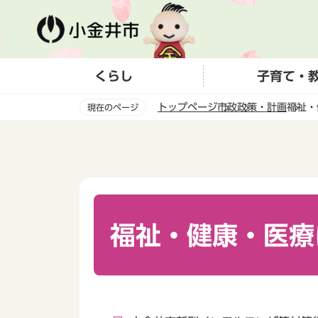
こ
の
ペ
ー
くらし
子育て・
ジ
の
トップページ
市政
政策・計画
福祉・
現在のページ
先
頭
本
で
文
す
こ
こ
か
ら
福祉・健康・医療