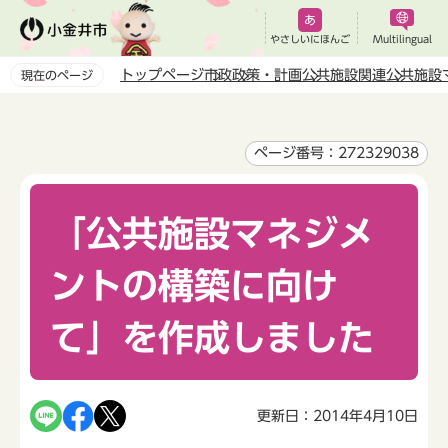
こ
の
やさしいにほんご
Multilingual
ペ
トップページ
市政
政策・計画
公共施設関連
公共施設
現在のページ
ー
本
ジ
文
の
こ
ページ番号：272329038
先
こ
頭
か
で
「公共施設マネジメ
ら
す
ントの構築に向け
て」を作成しました
更新日：2014年4月10日