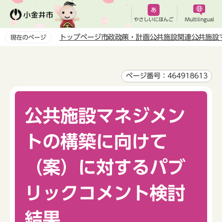
こ
の
やさしいにほんご
Multilingual
ペ
トップページ
市政
政策・計画
公共施設関連
公共施設
現在のページ
ー
本
ジ
文
の
こ
ページ番号：464918613
先
こ
頭
か
で
公共施設マネジメン
ら
す
トの構築に向けて
（案）に対するパブ
リックコメント検討
結果