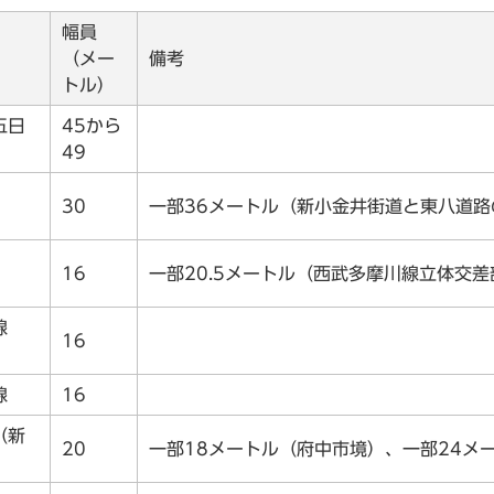
幅員
（メー
備考
トル）
五日
45から
49
線
30
一部36メートル（新小金井街道と東八道路
線
16
一部20.5メートル（西武多摩川線立体交差
井線
16
駅線
16
（新
20
一部18メートル（府中市境）、一部24メ