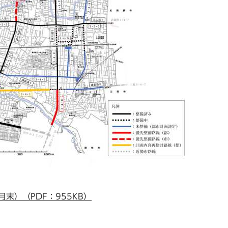
末）（PDF：955KB）