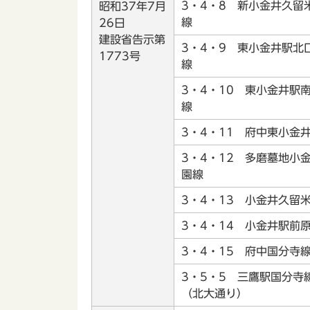
3・4・8 新小金井久留
昭和37年7月
線
26日
建設省告示第
3・4・9 東小金井駅北
1773号
線
3・4・10 東小金井駅
線
3・4・11 府中東小
3・4・12 多磨墓地小
園線
3・4・13 小金井久
3・4・14 小金井駅
3・4・15 府中国分
3・5・5 三鷹駅国分
（北大通り）