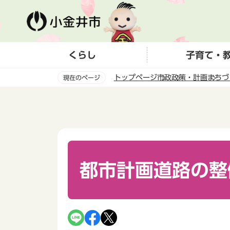
こ
の
ペ
ー
くらし
子育て・
ジ
の
トップページ
市政
政策・計画
まちづ
現在のページ
先
頭
本
で
文
す
こ
こ
か
ら
都市計画道路の整