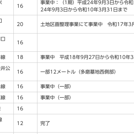
米
事業中：（1期）平成24年9月3日から令和
16
24年9月3日から令和10年3月31日まで
口
20
土地区画整理事業にて事業中 令和17年3
南口
16
金井線
18
事業中 平成18年9月27日から令和10年3
金井公
16
一部12メートル（多磨墓地西側部）
留米線
16
事業中（一部）
前原線
16
事業中（一部）
寺線
16
寺線
12
完了