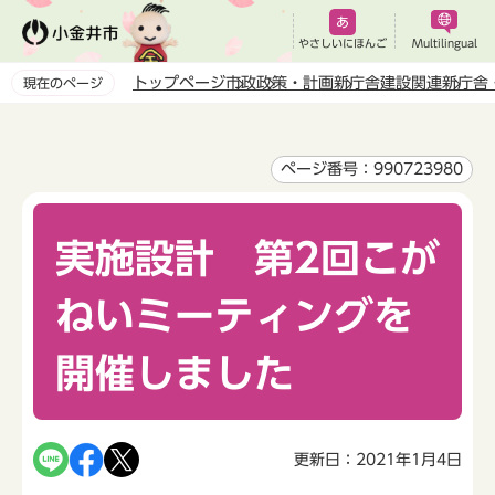
こ
の
やさしいにほんご
Multilingual
ペ
トップページ
市政
政策・計画
新庁舎建設関連
新庁舎
現在のページ
ー
本
ジ
文
の
こ
ページ番号：990723980
先
こ
頭
か
で
実施設計 第2回こが
ら
す
ねいミーティングを
開催しました
更新日：2021年1月4日