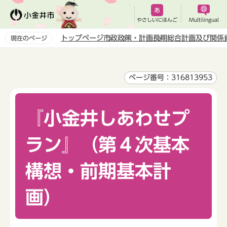
こ
の
やさしいにほんご
Multilingual
ペ
トップページ
市政
政策・計画
長期総合計画及び関係
現在のページ
ー
本
ジ
文
の
こ
ページ番号：316813953
先
こ
頭
か
で
『小金井しあわせプ
ら
す
ラン』（第４次基本
構想・前期基本計
画）