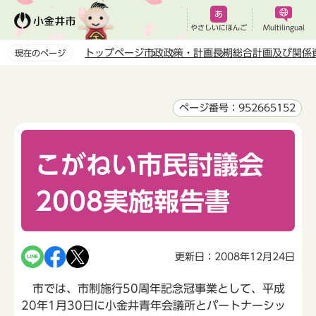
こ
の
やさしいにほんご
Multilingual
ペ
トップページ
市政
政策・計画
長期総合計画及び関係
現在のページ
ー
本
ジ
文
の
こ
ページ番号：952665152
先
こ
頭
か
で
こがねい市民討議会
ら
す
2008実施報告書
更新日：2008年12月24日
市では、市制施行50周年記念冠事業として、平成
20年1月30日に小金井青年会議所とパートナーシッ