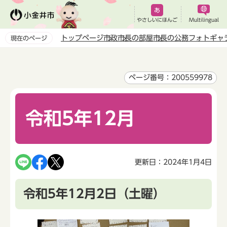
こ
の
やさしいにほんご
Multilingual
ペ
トップページ
市政
市長の部屋
市長の公務フォトギャ
現在のページ
ー
本
ジ
文
の
こ
ページ番号：200559978
先
こ
頭
か
で
令和5年12月
ら
す
更新日：2024年1月4日
令和5年12月2日（土曜）