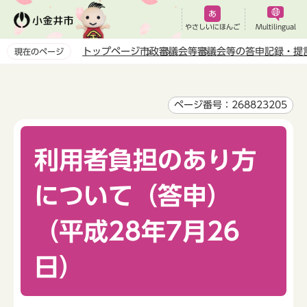
こ
の
やさしいにほんご
Multilingual
ペ
トップページ
市政
審議会等
審議会等の答申記録・提
現在のページ
ー
本
ジ
文
の
こ
ページ番号：268823205
先
こ
頭
か
で
利用者負担のあり方
ら
す
について（答申）
（平成28年7月26
日）