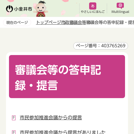
こ
の
やさしいにほんご
Multilingual
ペ
トップページ
市政
審議会等
審議会等の答申記録・提
現在のページ
ー
本
ジ
文
の
こ
ページ番号：403765269
先
こ
頭
か
で
審議会等の答申記
ら
す
録・提言
市民参加推進会議からの提言
市民参加推進会議から提言がありました