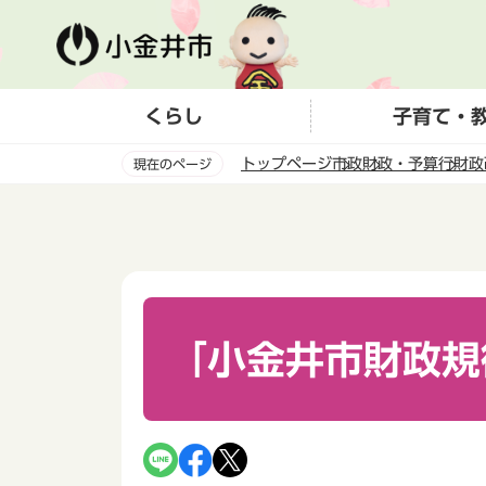
こ
の
ペ
ー
くらし
子育て・
ジ
の
トップページ
市政
財政・予算
行財政
現在のページ
先
頭
本
で
文
す
こ
こ
か
ら
「小金井市財政規