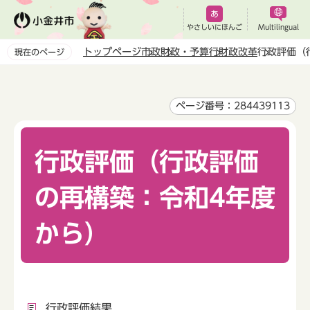
こ
の
やさしいにほんご
Multilingual
ペ
トップページ
市政
財政・予算
行財政改革
行政評価（
現在のページ
ー
本
ジ
文
の
こ
ページ番号：284439113
先
こ
頭
か
で
行政評価（行政評価
ら
す
の再構築：令和4年度
から）
行政評価結果