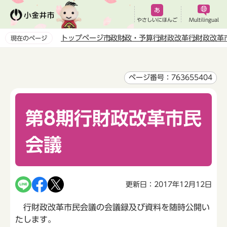
こ
の
やさしいにほんご
Multilingual
ペ
トップページ
市政
財政・予算
行財政改革
行財政改革
現在のページ
ー
本
ジ
文
の
こ
ページ番号：763655404
先
こ
頭
か
で
第8期行財政改革市民
ら
す
会議
更新日：2017年12月12日
行財政改革市民会議の会議録及び資料を随時公開い
たします。