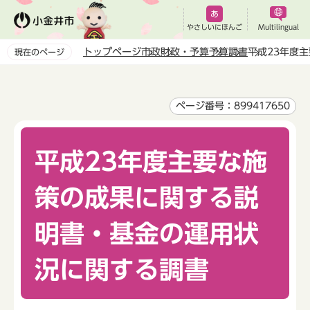
こ
の
やさしいにほんご
Multilingual
ペ
トップページ
市政
財政・予算
予算
調書
平成23年度
現在のページ
ー
本
ジ
文
の
こ
ページ番号：899417650
先
こ
頭
か
で
平成23年度主要な施
ら
す
策の成果に関する説
明書・基金の運用状
況に関する調書