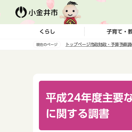
こ
の
ペ
ー
くらし
子育て・
ジ
の
トップページ
市政
財政・予算
予算
調
現在のページ
先
頭
本
で
文
す
こ
こ
か
ら
平成24年度主要
に関する調書