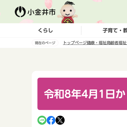
こ
の
ペ
ー
くらし
子育て・
ジ
の
トップページ
健康・福祉
高齢者福祉
現在のページ
先
頭
本
で
文
す
こ
こ
か
ら
令和8年4月1日