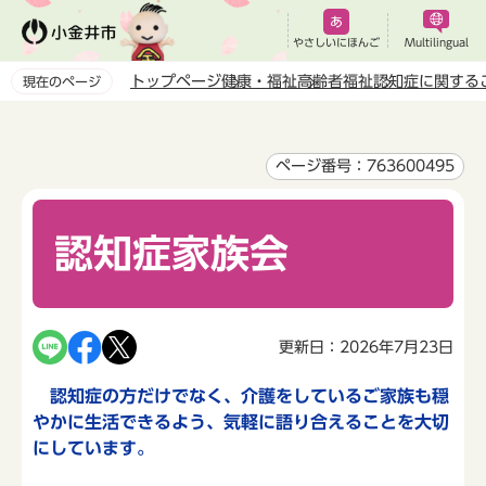
こ
の
やさしいにほんご
Multilingual
ペ
トップページ
健康・福祉
高齢者福祉
認知症に関する
現在のページ
ー
本
ジ
文
の
こ
ページ番号：763600495
先
こ
頭
か
で
認知症家族会
ら
す
更新日：2026年7月23日
認知症の方だけでなく、介護をしているご家族も穏
やかに生活できるよう、気軽に語り合えることを大切
にしています。