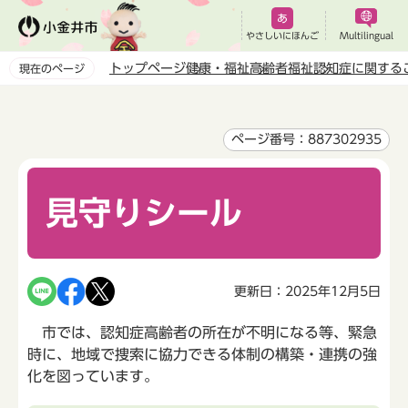
こ
の
やさしいにほんご
Multilingual
ペ
トップページ
健康・福祉
高齢者福祉
認知症に関する
現在のページ
ー
本
ジ
文
の
こ
ページ番号：887302935
先
こ
頭
か
で
見守りシール
ら
す
更新日：2025年12月5日
市では、認知症高齢者の所在が不明になる等、緊急
時に、地域で捜索に協力できる体制の構築・連携の強
化を図っています。