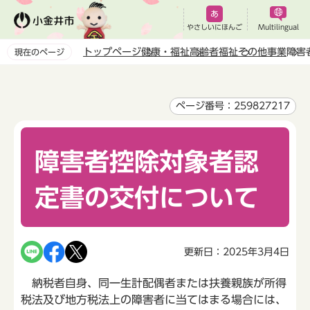
こ
の
やさしいにほんご
Multilingual
ペ
トップページ
健康・福祉
高齢者福祉
その他事業
障害
現在のページ
ー
本
ジ
文
の
こ
ページ番号：259827217
先
こ
頭
か
で
障害者控除対象者認
ら
す
定書の交付について
更新日：2025年3月4日
納税者自身、同一生計配偶者または扶養親族が所得
税法及び地方税法上の障害者に当てはまる場合には、