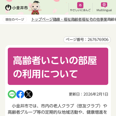
こ
の
やさしいにほんご
Multilingual
ペ
トップページ
健康・福祉
高齢者福祉
その他事業
高齢
現在のページ
ー
本
ジ
文
の
こ
ページ番号：267676906
先
こ
頭
か
で
高齢者いこいの部屋
ら
す
の利用について
更新日：2026年2月1日
小金井市では、市内の老人クラブ（悠友クラブ）や
高齢者グループ等の定期的な地域活動や、健康増進を