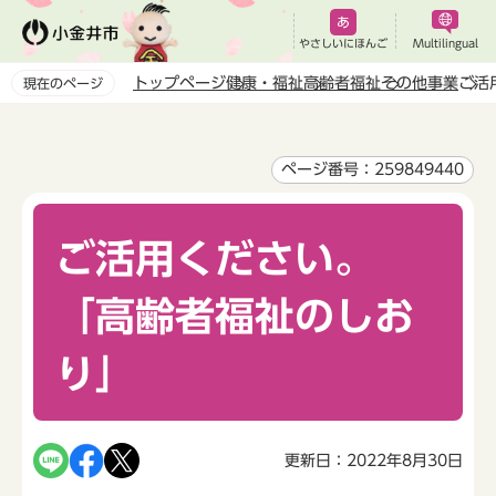
こ
の
やさしいにほんご
Multilingual
ペ
トップページ
健康・福祉
高齢者福祉
その他事業
ご活
現在のページ
ー
本
ジ
文
の
こ
ページ番号：259849440
先
こ
頭
か
で
ご活用ください。
ら
す
「高齢者福祉のしお
り」
更新日：2022年8月30日