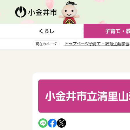
こ
の
ペ
ー
くらし
子育て・
ジ
の
トップページ
子育て・教育
生涯学習
現在のページ
先
頭
本
で
文
す
こ
こ
か
ら
小金井市立清里山