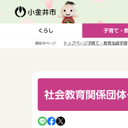
こ
の
ペ
ー
くらし
子育て・
ジ
の
トップページ
子育て・教育
生涯学習
現在のページ
先
頭
本
で
文
す
こ
こ
か
ら
社会教育関係団体