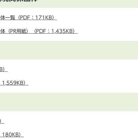
一覧（PDF：171KB）
PR用紙）（PDF：1,435KB）
B）
,559KB）
）
180KB）