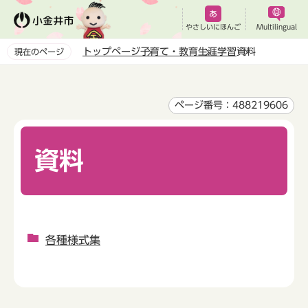
こ
の
やさしいにほんご
Multilingual
ペ
トップページ
子育て・教育
生涯学習
資料
現在のページ
ー
本
ジ
文
の
こ
ページ番号：488219606
先
こ
頭
か
で
資料
ら
す
各種様式集