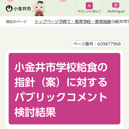
こ
の
やさしいにほんご
Multilingual
ペ
トップページ
子育て・教育
学校・教育
給食
小金井市
現在のページ
ー
本
ジ
文
の
こ
ページ番号：609877968
先
こ
頭
か
で
小金井市学校給食の
ら
す
指針（案）に対する
パブリックコメント
検討結果