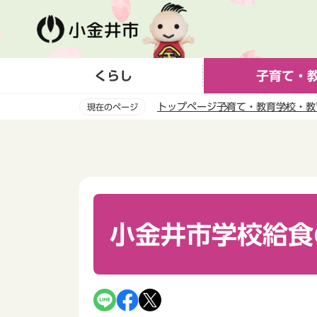
こ
の
ペ
ー
くらし
子育て・
ジ
の
トップページ
子育て・教育
学校・教
現在のページ
先
頭
本
で
文
す
こ
こ
か
ら
小金井市学校給食