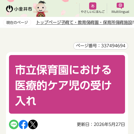
こ
の
やさしいにほんご
Multilingual
ペ
トップページ
子育て・教育
保育園・保育所
保育施設
現在のページ
ー
本
ジ
文
の
こ
ページ番号：337494694
先
こ
頭
か
で
市立保育園における
ら
す
医療的ケア児の受け
入れ
更新日：2026年5月27日