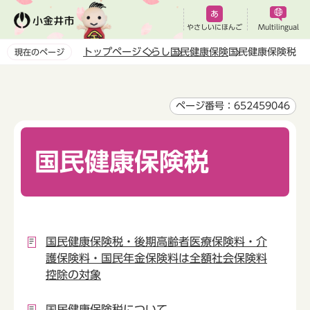
こ
の
やさしいにほんご
Multilingual
ペ
トップページ
くらし
国民健康保険
国民健康保険税
現在のページ
ー
本
ジ
文
の
こ
ページ番号：652459046
先
こ
頭
か
で
国民健康保険税
ら
す
国民健康保険税・後期高齢者医療保険料・介
護保険料・国民年金保険料は全額社会保険料
控除の対象
国民健康保険税について