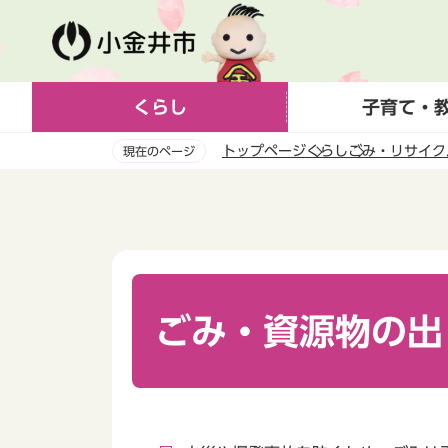
こ
の
ペ
ー
くらし
子育て・
ジ
の
トップページ
くらし
ごみ・リサイク
現在のページ
先
頭
本
で
文
す
こ
こ
か
ら
ごみ・資源物の出