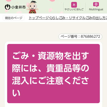
こ
の
やさしいにほんご
Multilingual
ペ
トップページ
くらし
ごみ・リサイクル
ごみの出し方
現在のページ
ー
本
ジ
文
の
こ
ページ番号：876886272
先
こ
頭
か
で
ごみ・資源物を出す
ら
す
際には、貴重品等の
混入にご注意くださ
い