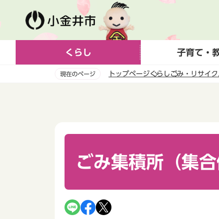
こ
の
ペ
ー
くらし
子育て・
ジ
の
トップページ
くらし
ごみ・リサイク
現在のページ
先
頭
本
で
文
す
こ
こ
か
ら
ごみ集積所（集合