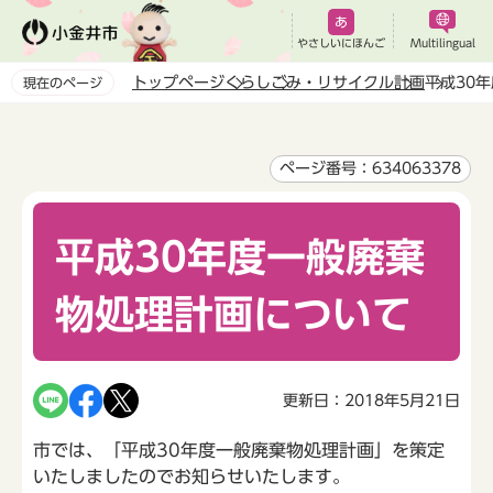
こ
の
やさしいにほんご
Multilingual
ペ
トップページ
くらし
ごみ・リサイクル
計画
平成30
現在のページ
ー
本
ジ
文
の
こ
ページ番号：634063378
先
こ
頭
か
で
平成30年度一般廃棄
ら
す
物処理計画について
更新日：2018年5月21日
市では、「平成30年度一般廃棄物処理計画」を策定
いたしましたのでお知らせいたします。